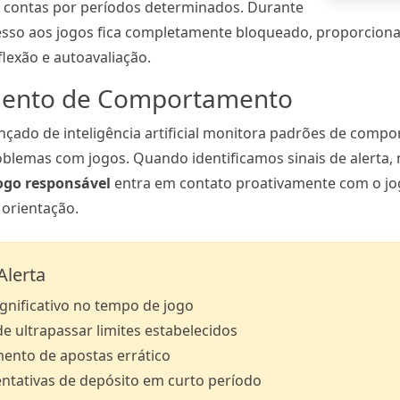
 contas por períodos determinados. Durante
cesso aos jogos fica completamente bloqueado, proporcio
flexão e autoavaliação.
ento de Comportamento
çado de inteligência artificial monitora padrões de comp
blemas com jogos. Quando identificamos sinais de alerta,
ogo responsável
entra em contato proativamente com o jo
 orientação.
Alerta
gnificativo no tempo de jogo
de ultrapassar limites estabelecidos
nto de apostas errático
entativas de depósito em curto período