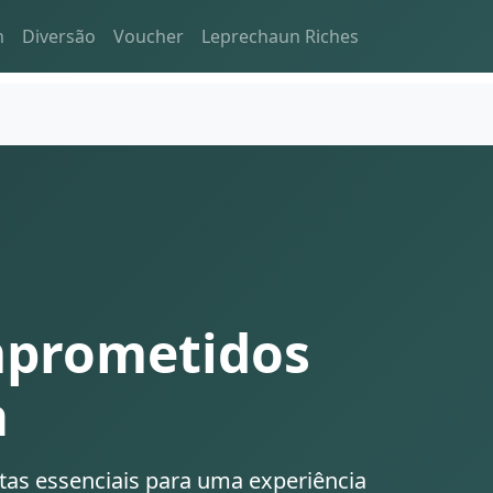
n
Diversão
Voucher
Leprechaun Riches
mprometidos
a
as essenciais para uma experiência