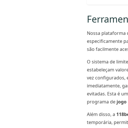
Ferramen
Nossa plataforma d
especificamente pa
são facilmente ace
O sistema de limit
estabeleçam valor
vez configurados,
imediatamente, ga
evitadas. Esta é um
programa de
jogo
Além disso, a
118b
temporária, permi