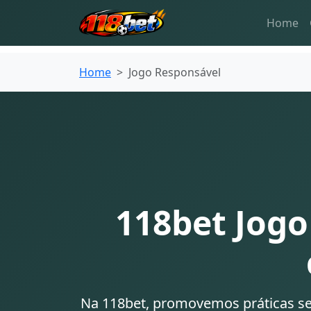
Home
Home
Jogo Responsável
118bet Jog
Na 118bet, promovemos práticas se