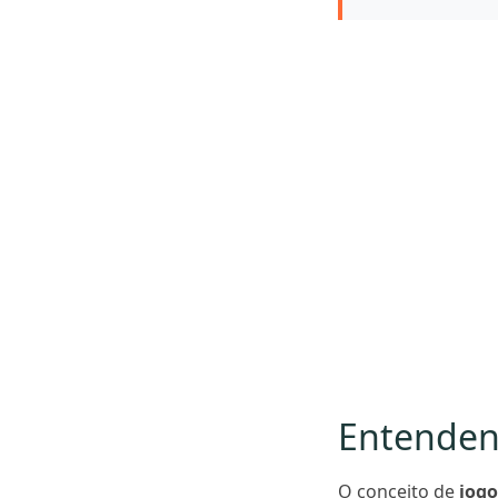
Entenden
O conceito de
jogo