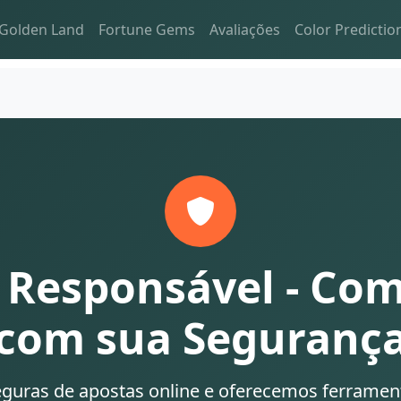
Golden Land
Fortune Gems
Avaliações
Color Predictio
o Responsável - Co
com sua Seguranç
guras de apostas online e oferecemos ferrament