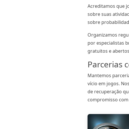
Acreditamos que j
sobre suas ativida
sobre probabilidad
Organizamos regul
por especialistas 
gratuitos e aberto
Parcerias 
Mantemos parcerias
vício em jogos. No
de recuperação qu
compromisso com