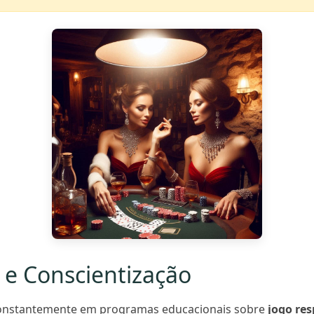
 e Conscientização
onstantemente em programas educacionais sobre
jogo re