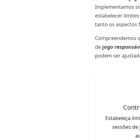
Implementamos sis
estabelecer limite
tanto os aspectos 
Compreendemos que
de
jogo responsáv
podem ser ajustada
Contr
Estabeleça lim
sessões de 
a