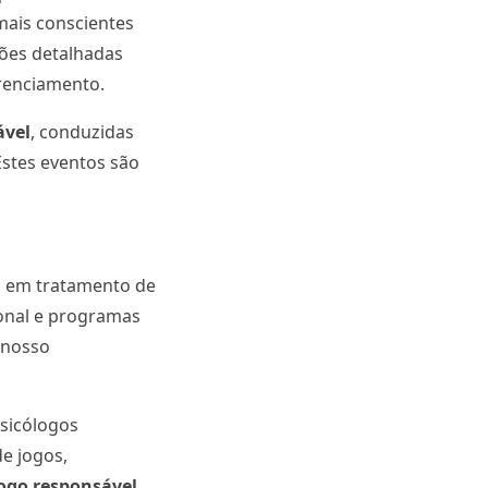
ais conscientes
ções detalhadas
erenciamento.
ável
, conduzidas
Estes eventos são
s em tratamento de
ional e programas
 nosso
sicólogos
e jogos,
ogo responsável