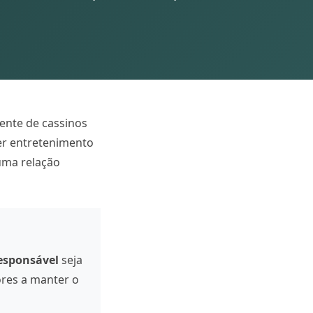
nte de cassinos
cer entretenimento
uma relação
esponsável
seja
ores a manter o