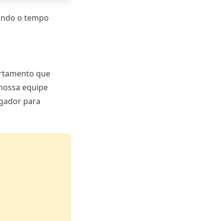
nando o tempo
ortamento que
 nossa equipe
gador para