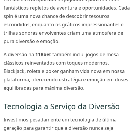
fantásticos repletos de aventura e oportunidades. Cada
spin é uma nova chance de descobrir tesouros
escondidos, enquanto os gráficos impressionantes e
trilhas sonoras envolventes criam uma atmosfera de
pura diversão e emoção.
A diversão na
118bet
também inclui jogos de mesa
clássicos reinventados com toques modernos.
Blackjack, roleta e poker ganham vida nova em nossa
plataforma, oferecendo estratégia e emoção em doses
equilibradas para máxima diversão.
Tecnologia a Serviço da Diversão
Investimos pesadamente em tecnologia de última
geração para garantir que a diversão nunca seja