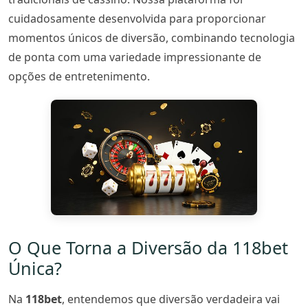
cuidadosamente desenvolvida para proporcionar
momentos únicos de diversão, combinando tecnologia
de ponta com uma variedade impressionante de
opções de entretenimento.
O Que Torna a Diversão da 118bet
Única?
Na
118bet
, entendemos que diversão verdadeira vai