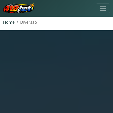
Home
Diversão