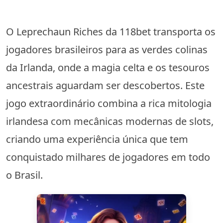
O
Leprechaun Riches
da
118bet
transporta os
jogadores brasileiros para as verdes colinas
da Irlanda, onde a magia celta e os tesouros
ancestrais aguardam ser descobertos. Este
jogo extraordinário combina a rica mitologia
irlandesa com mecânicas modernas de slots,
criando uma experiência única que tem
conquistado milhares de jogadores em todo
o Brasil.