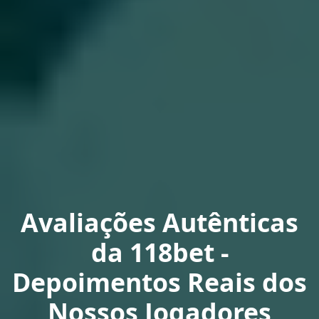
Avaliações Autênticas
da 118bet -
Depoimentos Reais dos
Nossos Jogadores