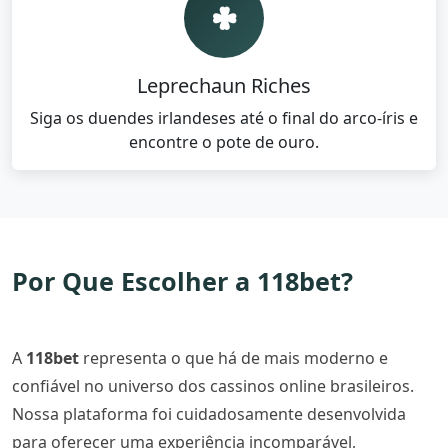
Leprechaun Riches
Siga os duendes irlandeses até o final do arco-íris e
encontre o pote de ouro.
Por Que Escolher a 118bet?
A
118bet
representa o que há de mais moderno e
confiável no universo dos cassinos online brasileiros.
Nossa plataforma foi cuidadosamente desenvolvida
para oferecer uma experiência incomparável,