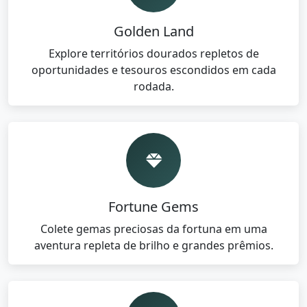
Golden Land
Explore territórios dourados repletos de
oportunidades e tesouros escondidos em cada
rodada.
Fortune Gems
Colete gemas preciosas da fortuna em uma
aventura repleta de brilho e grandes prêmios.