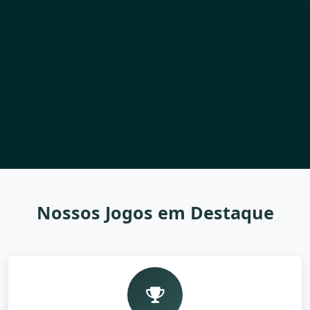
Nossos Jogos em Destaque