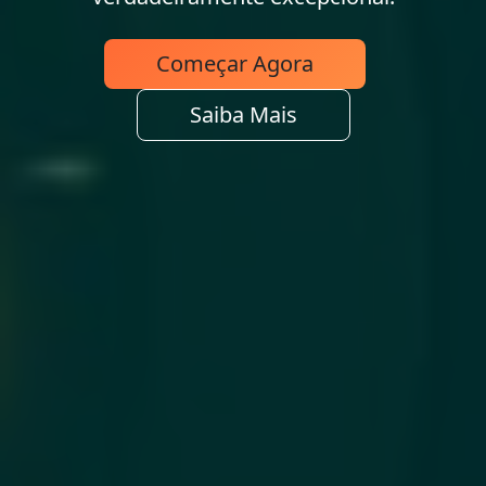
Começar Agora
Saiba Mais